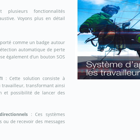
t plusieurs fonctionnalités
austive. Voyons plus en détail
re porté comme un badge autour
 détection automatique de perte
spose également d’un bouton SOS
TI
: Cette solution consiste à
 travailleur, transformant ainsi
n et possibilité de lancer des
directionnels
: Ces systèmes
ls ou de recevoir des messages