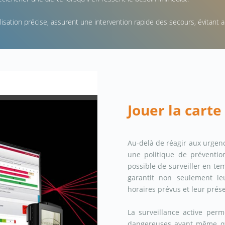
sation précise, assurent une intervention rapide des secours, évitant a
Jouer la carte
Au-delà de réagir aux urgenc
une politique de prévention
possible de surveiller en tem
garantit non seulement le
horaires prévus et leur présen
La surveillance active perm
dangereuses avant même qu'