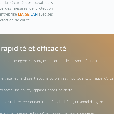
r la sécurité des travailleurs
lace des mesures de protection
'entreprise
MA.GE
.LAN
avec ses
détection de chute.
rapidité et efficacité
ation d'urgence distingue réellement les dispositifs DATI. Selon le 
le travailleur a glissé, trébuché ou bien est inconscient. Un appel d’u
pas après une chute, l'appareil lance une alerte.
ité n'est détectée pendant une période définie, un appel d'urgence est in
éclencher une alerte lorsqu'il en ressent le besoin immédiat.