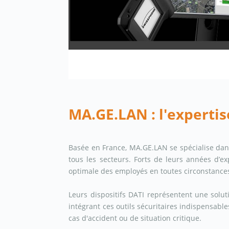
MA.GE.LAN : l'expertise
Basée en France, MA.GE.LAN se spécialise dan
tous les secteurs. Forts de leurs années d’exp
optimale des employés en toutes circonstance
Leurs dispositifs DATI représentent une soluti
intégrant ces outils sécuritaires indispensab
cas d'accident ou de situation critique.