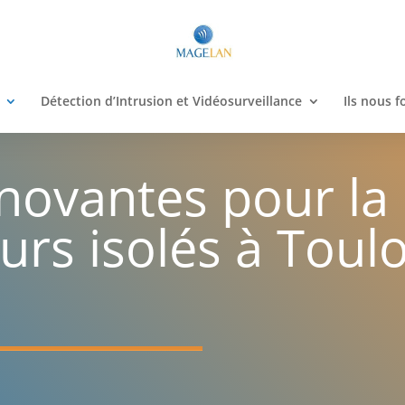
Détection d’Intrusion et Vidéosurveillance
Ils nous f
nnovantes pour la
eurs isolés à Tou