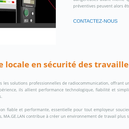
préventives peuvent alors êt
CONTACTEZ-NOUS
 locale en sécurité des travaille
s les solutions professionnelles de radiocommunication, offrant u
érience, ils allient performance technologique, fiabilité et simpli
s.
on fiable et performante, essentielle pour tout employeur soucieu
les, MA.GE.LAN contribue à créer un environnement de travail plus 