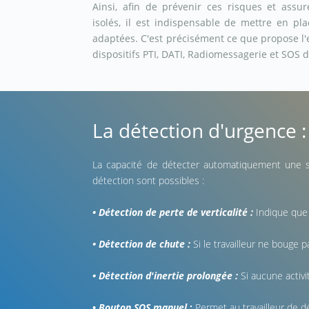
Ainsi, afin de prévenir ces risques et assure
isolés, il est indispensable de mettre en p
adaptées. C'est précisément ce que propose l
dispositifs PTI, DATI, Radiomessagerie et SOS 
La détection d'urgence : 
La capacité de détecter automatiquement une situ
détection sont possibles :
• Détection de perte de verticalité :
Indique que 
• Détection de chute :
Si le travailleur ne bouge 
• Détection d'inertie prolongée :
Si aucune activ
•
Bouton SOS manuel
:
Permet au travailleur de d